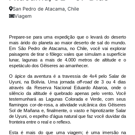
San Pedro de Atacama, Chile
Viagem
Prepare-se para uma expedição que o levará do deserto 
mais árido do planeta ao maior deserto de sal do mundo. 
Em São Pedro de Atacama, no Chile, você vai explorar 
paisagens de tirar o fôlego: vales que simulam a superfície 
lunar, lagunas a mais de 4.000 metros de altitude e o 
espetáculo dos Gêiseres ao amanhecer.
O ápice da aventura é a travessia de 4x4 pelo Salar de 
Uyuni, na Bolívia. Uma jornada 
off-road
 de 3 ou 4 dias 
através da Reserva Nacional Eduardo Abaroa, onde o 
silêncio da altitude é quebrado apenas pelo vento. Você 
testemunhará as Lagunas Colorada e Verde, com seus 
flamingos cor-de-rosa, a atividade vulcânica dos Gêiseres 
Sol de Mañana e, finalmente, o vasto e hipnotizante Salar 
de Uyuni, o espelho d'água natural que faz você duvidar da 
fronteira entre o real e o reflexo.
Esta é mais do que uma viagem; é uma imersão na 